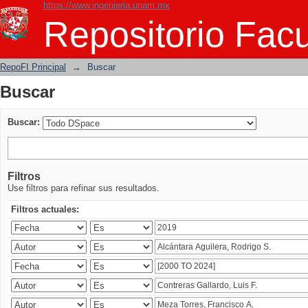
https://www.ingenieria.unam.mx
Buscar
Repositorio Facu
RepoFI Principal
→
Buscar
Buscar
Buscar:
Filtros
Use filtros para refinar sus resultados.
Filtros actuales: