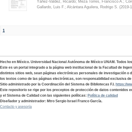
Yáñez-Valdez, Ricardo
;
Meza Torres, Francisco A.
;
Cór
Gallardo, Luis F.
;
Alcántara Aguilera, Rodrigo S.
(
2019-1
1
Hecho en México. Universidad Nacional Autónoma de México UNAM. Todos lo
Este es un portal integrado a la página web institucional de la Facultad de Ing
distintos sitios web, sean páginas electrónicas personales de investigación o de
los textos como de las páginas electrónicas, son responsabilidad exclusiva de 
Sitio administrado por la Coordinación del Sistema de Bibliotecas F.I.
https://w
Este repositorio se rige por los preceptos de protección de datos contenidos e
y el Sistema de Calidad con las siguientes políticas:
Política de calidad
Diseñador y administrador: Mtro Sergio Israel Franco García.
Contacto y asesoría