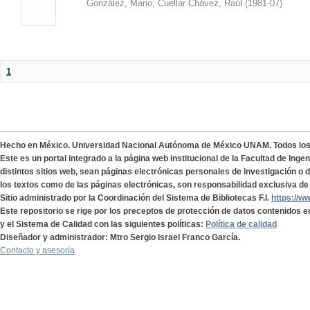
González, Mario
;
Cuellar Chávez, Raúl
(
1981-07
)
1
Hecho en México. Universidad Nacional Autónoma de México UNAM. Todos lo
Este es un portal integrado a la página web institucional de la Facultad de Ing
distintos sitios web, sean páginas electrónicas personales de investigación o de
los textos como de las páginas electrónicas, son responsabilidad exclusiva de 
Sitio administrado por la Coordinación del Sistema de Bibliotecas F.I.
https://w
Este repositorio se rige por los preceptos de protección de datos contenidos e
y el Sistema de Calidad con las siguientes políticas:
Política de calidad
Diseñador y administrador: Mtro Sergio Israel Franco García.
Contacto y asesoría