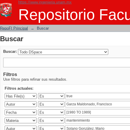
https://www.ingenieria.unam.mx
Buscar
Repositorio Facu
RepoFI Principal
→
Buscar
Buscar
Buscar:
Filtros
Use filtros para refinar sus resultados.
Filtros actuales: