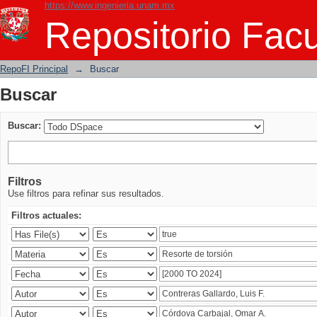
https://www.ingenieria.unam.mx
Buscar
Repositorio Facu
RepoFI Principal
→
Buscar
Buscar
Buscar:
Filtros
Use filtros para refinar sus resultados.
Filtros actuales: