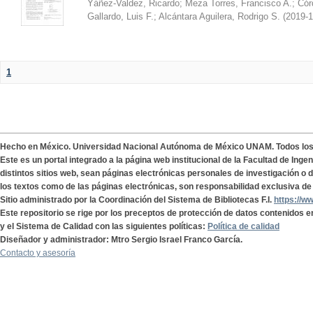
Yáñez-Valdez, Ricardo
;
Meza Torres, Francisco A.
;
Cór
Gallardo, Luis F.
;
Alcántara Aguilera, Rodrigo S.
(
2019-1
1
Hecho en México. Universidad Nacional Autónoma de México UNAM. Todos lo
Este es un portal integrado a la página web institucional de la Facultad de Ing
distintos sitios web, sean páginas electrónicas personales de investigación o de
los textos como de las páginas electrónicas, son responsabilidad exclusiva de 
Sitio administrado por la Coordinación del Sistema de Bibliotecas F.I.
https://w
Este repositorio se rige por los preceptos de protección de datos contenidos e
y el Sistema de Calidad con las siguientes políticas:
Política de calidad
Diseñador y administrador: Mtro Sergio Israel Franco García.
Contacto y asesoría