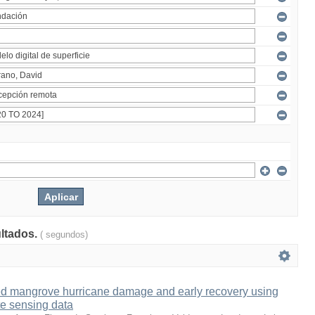
ultados.
( segundos)
led mangrove hurricane damage and early recovery using
te sensing data