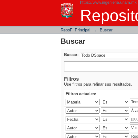
https://www.ingenieria.unam.mx
Buscar
Reposito
RepoFI Principal
→
Buscar
Buscar
Buscar:
Filtros
Use filtros para refinar sus resultados.
Filtros actuales: