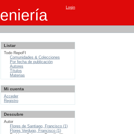
Login
eniería
Listar
Todo RepoFI
Comunidades & Colecciones
Por fecha de publicación
Autores
Títulos
Materias
Mi cuenta
Acceder
Registro
Descubre
Autor
Flores de Santiago, Francisco (1)
Flores Verdugo, Francisco (1)