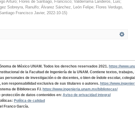
ego Arturo
;
Flores de Santiago, Francisco
;
Valderrama Landeros, Luis
;
gez Sobreyra, Ranulfo
;
Álvarez Sánchez, León Felipe
;
Flores Verdugo,
Santiago Francisco Javier
,
2022-10-15
)
tónoma de México UNAM. Todos los derechos reservados 2021.
https://www.u
institucional de la Facultad de Ingeniería de la UNAM. Contiene textos, trabajos
cas personales de investigación o de docentes, o bien de índole escolar, colegia
, son responsabilidad exclusiva de sus titulares o autores.
https://www.ingenie
istema de Bibliotecas F.I.
https://www.ingenieria.unam.mx/bibliotecas/
de protección de datos contenidos en:
Aviso de privacidad integral
olíticas:
Política de calidad
el Franco García.