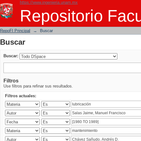
https://www.ingenieria.unam.mx
Buscar
Repositorio Facu
RepoFI Principal
→
Buscar
Buscar
Buscar:
Filtros
Use filtros para refinar sus resultados.
Filtros actuales: