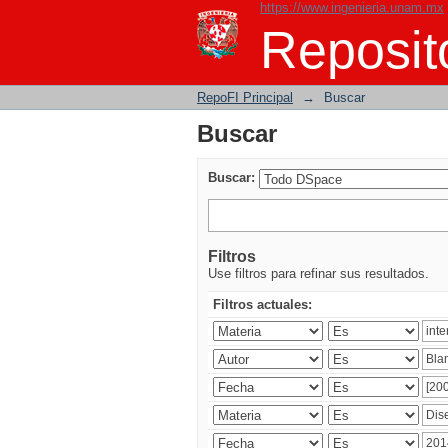
https://www.ingenieria.unam.mx
Buscar
Reposito
RepoFI Principal
→
Buscar
Buscar
Buscar:
Filtros
Use filtros para refinar sus resultados.
Filtros actuales: