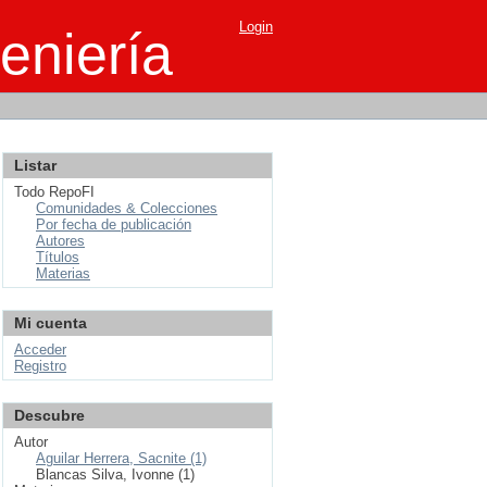
Login
eniería
Listar
Todo RepoFI
Comunidades & Colecciones
Por fecha de publicación
Autores
Títulos
Materias
Mi cuenta
Acceder
Registro
Descubre
Autor
Aguilar Herrera, Sacnite (1)
Blancas Silva, Ivonne (1)