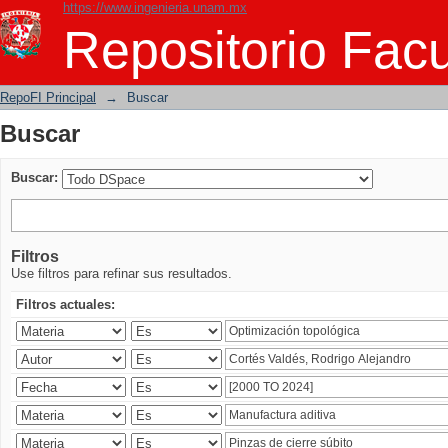
https://www.ingenieria.unam.mx
Buscar
Repositorio Facu
RepoFI Principal
→
Buscar
Buscar
Buscar:
Filtros
Use filtros para refinar sus resultados.
Filtros actuales: