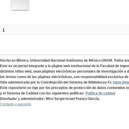
1
Hecho en México. Universidad Nacional Autónoma de México UNAM. Todos lo
Este es un portal integrado a la página web institucional de la Facultad de Ing
distintos sitios web, sean páginas electrónicas personales de investigación o de
los textos como de las páginas electrónicas, son responsabilidad exclusiva de 
Sitio administrado por la Coordinación del Sistema de Bibliotecas F.I.
https://w
Este repositorio se rige por los preceptos de protección de datos contenidos e
y el Sistema de Calidad con las siguientes políticas:
Política de calidad
Diseñador y administrador: Mtro Sergio Israel Franco García.
Contacto y asesoría