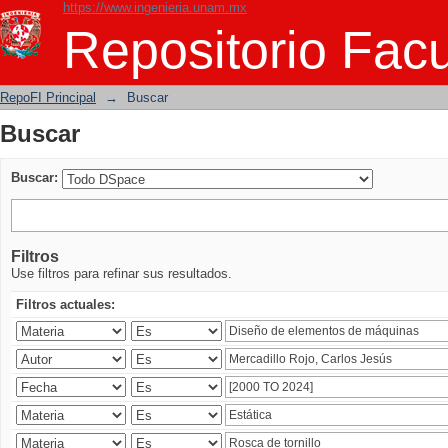
https://www.ingenieria.unam.mx
Buscar
Repositorio Facu
RepoFI Principal
→
Buscar
Buscar
Buscar:
Filtros
Use filtros para refinar sus resultados.
Filtros actuales: