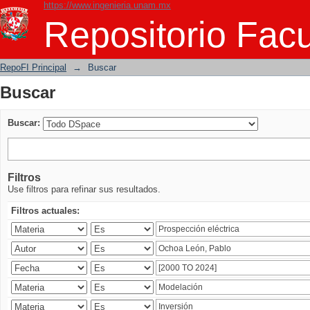
https://www.ingenieria.unam.mx
Buscar
Repositorio Facu
RepoFI Principal
→
Buscar
Buscar
Buscar:
Filtros
Use filtros para refinar sus resultados.
Filtros actuales: