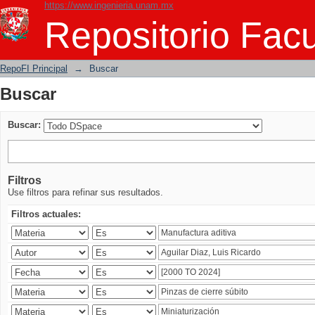
https://www.ingenieria.unam.mx
Buscar
Repositorio Facu
RepoFI Principal
→
Buscar
Buscar
Buscar:
Filtros
Use filtros para refinar sus resultados.
Filtros actuales: