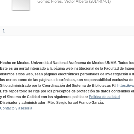
Gómez Flores, Víctor Alberto
(
2014-07-01
)
1
Hecho en México. Universidad Nacional Autónoma de México UNAM. Todos lo
Este es un portal integrado a la página web institucional de la Facultad de Ing
distintos sitios web, sean páginas electrónicas personales de investigación o de
los textos como de las páginas electrónicas, son responsabilidad exclusiva de 
Sitio administrado por la Coordinación del Sistema de Bibliotecas F.I.
https://w
Este repositorio se rige por los preceptos de protección de datos contenidos e
y el Sistema de Calidad con las siguientes políticas:
Política de calidad
Diseñador y administrador: Mtro Sergio Israel Franco García.
Contacto y asesoría