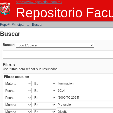
https://www.ingenieria.unam.mx
Buscar
Repositorio Facu
RepoFI Principal
→
Buscar
Buscar
Buscar:
Filtros
Use filtros para refinar sus resultados.
Filtros actuales: