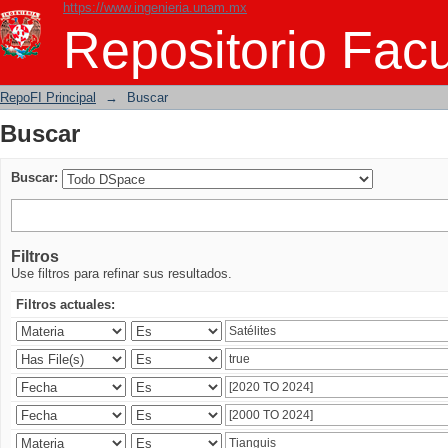
https://www.ingenieria.unam.mx
Buscar
Repositorio Facu
RepoFI Principal
→
Buscar
Buscar
Buscar:
Filtros
Use filtros para refinar sus resultados.
Filtros actuales: