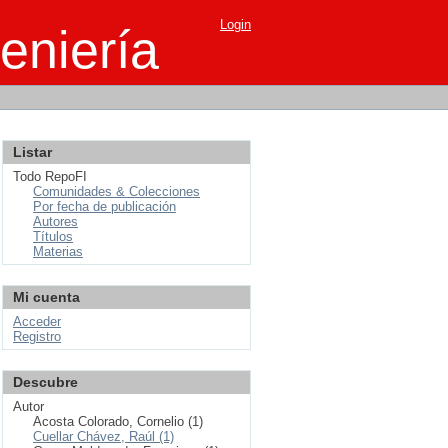
Login
eniería
Listar
Todo RepoFI
Comunidades & Colecciones
Por fecha de publicación
Autores
Títulos
Materias
Mi cuenta
Acceder
Registro
Descubre
Autor
Acosta Colorado, Cornelio (1)
Cuellar Chávez, Raúl (1)