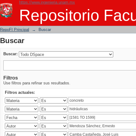
https://www.ingenieria.unam.mx
Buscar
Repositorio Facu
RepoFI Principal
→
Buscar
Buscar
Buscar:
Filtros
Use filtros para refinar sus resultados.
Filtros actuales: