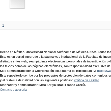
1
Hecho en México. Universidad Nacional Autónoma de México UNAM. Todos lo
Este es un portal integrado a la página web institucional de la Facultad de Ing
distintos sitios web, sean páginas electrónicas personales de investigación o de
los textos como de las páginas electrónicas, son responsabilidad exclusiva de 
Sitio administrado por la Coordinación del Sistema de Bibliotecas F.I.
https://w
Este repositorio se rige por los preceptos de protección de datos contenidos e
y el Sistema de Calidad con las siguientes políticas:
Política de calidad
Diseñador y administrador: Mtro Sergio Israel Franco García.
Contacto y asesoría