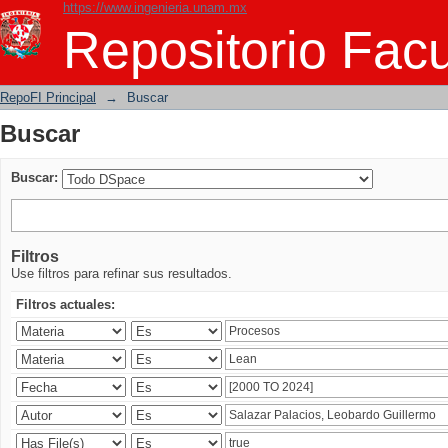
https://www.ingenieria.unam.mx
Buscar
Repositorio Facu
RepoFI Principal
→
Buscar
Buscar
Buscar:
Filtros
Use filtros para refinar sus resultados.
Filtros actuales: