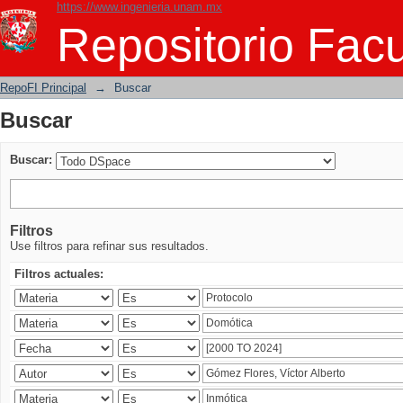
https://www.ingenieria.unam.mx
Buscar
Repositorio Facu
RepoFI Principal
→
Buscar
Buscar
Buscar:
Filtros
Use filtros para refinar sus resultados.
Filtros actuales: