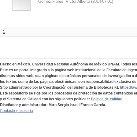
Gómez Flores, Víctor Alberto
(
2014-07-01
)
1
Hecho en México. Universidad Nacional Autónoma de México UNAM. Todos lo
Este es un portal integrado a la página web institucional de la Facultad de Ing
distintos sitios web, sean páginas electrónicas personales de investigación o de
los textos como de las páginas electrónicas, son responsabilidad exclusiva de 
Sitio administrado por la Coordinación del Sistema de Bibliotecas F.I.
https://w
Este repositorio se rige por los preceptos de protección de datos contenidos e
y el Sistema de Calidad con las siguientes políticas:
Política de calidad
Diseñador y administrador: Mtro Sergio Israel Franco García.
Contacto y asesoría