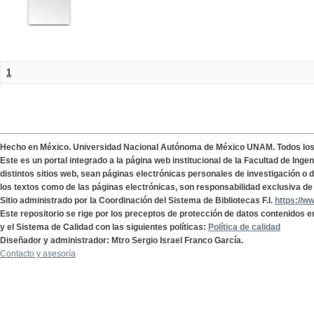
1
Hecho en México. Universidad Nacional Autónoma de México UNAM. Todos lo
Este es un portal integrado a la página web institucional de la Facultad de Ing
distintos sitios web, sean páginas electrónicas personales de investigación o de
los textos como de las páginas electrónicas, son responsabilidad exclusiva de 
Sitio administrado por la Coordinación del Sistema de Bibliotecas F.I.
https://w
Este repositorio se rige por los preceptos de protección de datos contenidos e
y el Sistema de Calidad con las siguientes políticas:
Política de calidad
Diseñador y administrador: Mtro Sergio Israel Franco García.
Contacto y asesoría