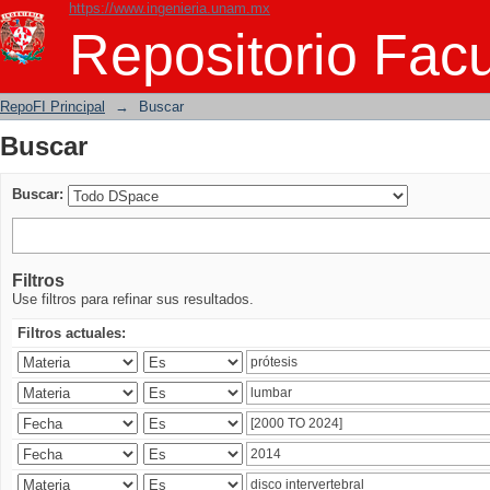
https://www.ingenieria.unam.mx
Buscar
Repositorio Facu
RepoFI Principal
→
Buscar
Buscar
Buscar:
Filtros
Use filtros para refinar sus resultados.
Filtros actuales: