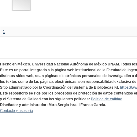
1
Hecho en México. Universidad Nacional Autónoma de México UNAM. Todos lo
Este es un portal integrado a la página web institucional de la Facultad de Ing
distintos sitios web, sean páginas electrónicas personales de investigación o de
los textos como de las páginas electrónicas, son responsabilidad exclusiva de 
Sitio administrado por la Coordinación del Sistema de Bibliotecas F.I.
https://w
Este repositorio se rige por los preceptos de protección de datos contenidos e
y el Sistema de Calidad con las siguientes políticas:
Política de calidad
Diseñador y administrador: Mtro Sergio Israel Franco García.
Contacto y asesoría