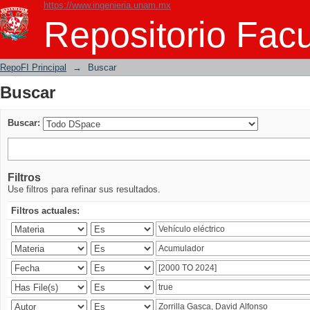
https://www.ingenieria.unam.mx
Buscar
Repositorio Facu
RepoFI Principal
→
Buscar
Buscar
Buscar:
Filtros
Use filtros para refinar sus resultados.
Filtros actuales: