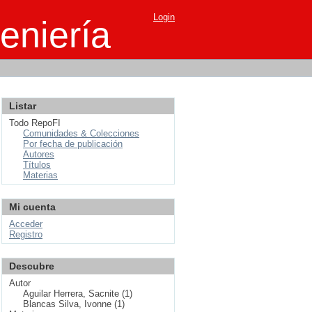
Login
eniería
Listar
Todo RepoFI
Comunidades & Colecciones
Por fecha de publicación
Autores
Títulos
Materias
Mi cuenta
Acceder
Registro
Descubre
Autor
Aguilar Herrera, Sacnite (1)
Blancas Silva, Ivonne (1)