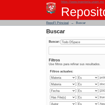
https://www.ingenieria.unam.mx
Buscar
Reposito
RepoFI Principal
→
Buscar
Buscar
Buscar:
Filtros
Use filtros para refinar sus resultados.
Filtros actuales: