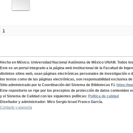
1
Hecho en México. Universidad Nacional Autónoma de México UNAM. Todos lo
Este es un portal integrado a la página web institucional de la Facultad de Ing
distintos sitios web, sean páginas electrónicas personales de investigación o de
los textos como de las páginas electrónicas, son responsabilidad exclusiva de 
Sitio administrado por la Coordinación del Sistema de Bibliotecas F.I.
https://w
Este repositorio se rige por los preceptos de protección de datos contenidos e
y el Sistema de Calidad con las siguientes políticas:
Política de calidad
Diseñador y administrador: Mtro Sergio Israel Franco García.
Contacto y asesoría