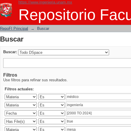
https://www.ingenieria.unam.mx
Buscar
Repositorio Facu
RepoFI Principal
→
Buscar
Buscar
Buscar:
Filtros
Use filtros para refinar sus resultados.
Filtros actuales: