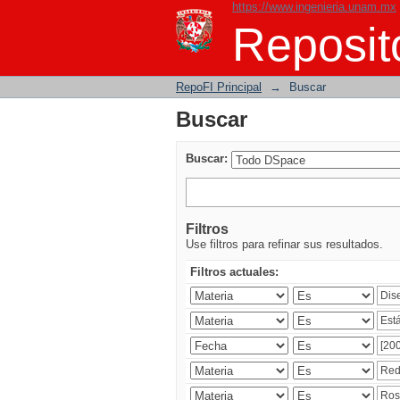
https://www.ingenieria.unam.mx
Buscar
Reposito
RepoFI Principal
→
Buscar
Buscar
Buscar:
Filtros
Use filtros para refinar sus resultados.
Filtros actuales: