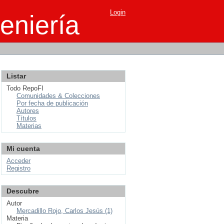
Login
eniería
Listar
Todo RepoFI
Comunidades & Colecciones
Por fecha de publicación
Autores
Títulos
Materias
Mi cuenta
Acceder
Registro
Descubre
Autor
Mercadillo Rojo, Carlos Jesús (1)
Materia