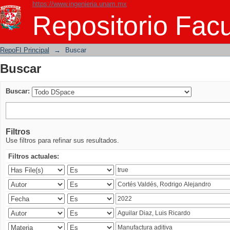
https://www.ingenieria.unam.mx
Buscar
Repositorio Facu
RepoFI Principal
→
Buscar
Buscar
Buscar:
Filtros
Use filtros para refinar sus resultados.
Filtros actuales: