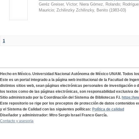
Geréz Greiser, Víctor
;
Niera Gómez, Rolando
;
Rodrígue
Mauricio
;
Zchilinzky Zchilinzky, Benito
(
1983-03
)
1
Hecho en México. Universidad Nacional Autónoma de México UNAM. Todos lo
Este es un portal integrado a la página web institucional de la Facultad de Ing
distintos sitios web, sean páginas electrónicas personales de investigación o de
los textos como de las páginas electrónicas, son responsabilidad exclusiva de 
Sitio administrado por la Coordinación del Sistema de Bibliotecas F.I.
https://w
Este repositorio se rige por los preceptos de protección de datos contenidos e
y el Sistema de Calidad con las siguientes políticas:
Política de calidad
Diseñador y administrador: Mtro Sergio Israel Franco García.
Contacto y asesoría