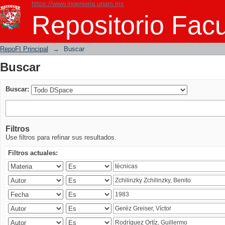
https://www.ingenieria.unam.mx
Buscar
Repositorio Facu
RepoFI Principal
→
Buscar
Buscar
Buscar:
Filtros
Use filtros para refinar sus resultados.
Filtros actuales: