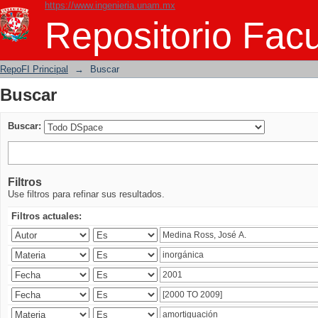
https://www.ingenieria.unam.mx
Buscar
Repositorio Facu
RepoFI Principal
→
Buscar
Buscar
Buscar:
Filtros
Use filtros para refinar sus resultados.
Filtros actuales: