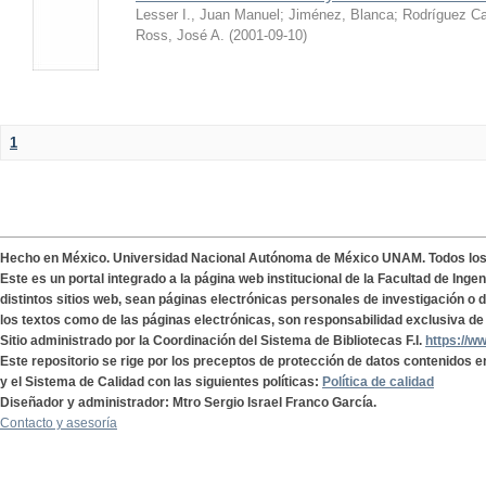
Lesser I., Juan Manuel
;
Jiménez, Blanca
;
Rodríguez Ca
Ross, José A.
(
2001-09-10
)
1
Hecho en México. Universidad Nacional Autónoma de México UNAM. Todos lo
Este es un portal integrado a la página web institucional de la Facultad de Ing
distintos sitios web, sean páginas electrónicas personales de investigación o de
los textos como de las páginas electrónicas, son responsabilidad exclusiva de 
Sitio administrado por la Coordinación del Sistema de Bibliotecas F.I.
https://w
Este repositorio se rige por los preceptos de protección de datos contenidos e
y el Sistema de Calidad con las siguientes políticas:
Política de calidad
Diseñador y administrador: Mtro Sergio Israel Franco García.
Contacto y asesoría