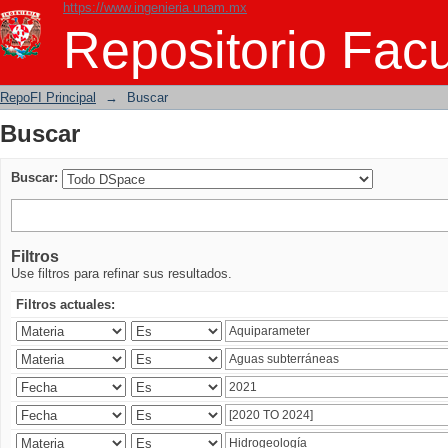
https://www.ingenieria.unam.mx
Buscar
Repositorio Facu
RepoFI Principal
→
Buscar
Buscar
Buscar:
Filtros
Use filtros para refinar sus resultados.
Filtros actuales: