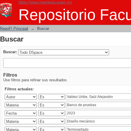
https://www.ingenieria.unam.mx
Buscar
Repositorio Facu
RepoFI Principal
→
Buscar
Buscar
Buscar:
Filtros
Use filtros para refinar sus resultados.
Filtros actuales: