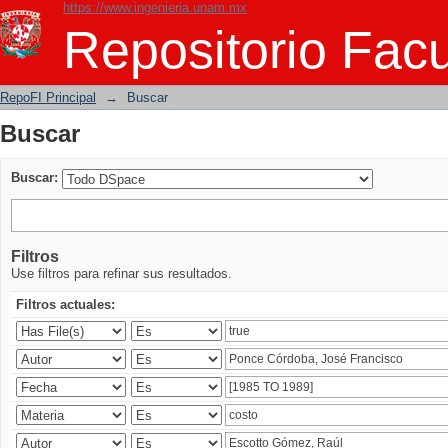
https://www.ingenieria.unam.mx
Buscar
Repositorio Facu
RepoFI Principal
→
Buscar
Buscar
Buscar:
Filtros
Use filtros para refinar sus resultados.
Filtros actuales: