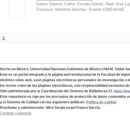
Suárez Salazar, Carlos
;
Escotto Gómez, Raúl
;
Díaz Lu
Francisco
;
Mendoza Sánchez, Ernesto
(
1985-03-04
)
1
Hecho en México. Universidad Nacional Autónoma de México UNAM. Todos lo
Este es un portal integrado a la página web institucional de la Facultad de Ing
distintos sitios web, sean páginas electrónicas personales de investigación o de
los textos como de las páginas electrónicas, son responsabilidad exclusiva de 
Sitio administrado por la Coordinación del Sistema de Bibliotecas F.I.
https://w
Este repositorio se rige por los preceptos de protección de datos contenidos e
y el Sistema de Calidad con las siguientes políticas:
Política de calidad
Diseñador y administrador: Mtro Sergio Israel Franco García.
Contacto y asesoría