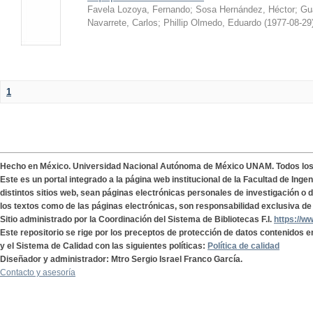
Favela Lozoya, Fernando
;
Sosa Hernández, Héctor
;
Gua
Navarrete, Carlos
;
Phillip Olmedo, Eduardo
(
1977-08-29
1
Hecho en México. Universidad Nacional Autónoma de México UNAM. Todos lo
Este es un portal integrado a la página web institucional de la Facultad de Ing
distintos sitios web, sean páginas electrónicas personales de investigación o de
los textos como de las páginas electrónicas, son responsabilidad exclusiva de 
Sitio administrado por la Coordinación del Sistema de Bibliotecas F.I.
https://w
Este repositorio se rige por los preceptos de protección de datos contenidos e
y el Sistema de Calidad con las siguientes políticas:
Política de calidad
Diseñador y administrador: Mtro Sergio Israel Franco García.
Contacto y asesoría