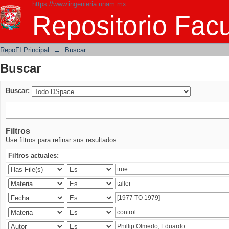
https://www.ingenieria.unam.mx
Buscar
Repositorio Facu
RepoFI Principal
→
Buscar
Buscar
Buscar:
Filtros
Use filtros para refinar sus resultados.
Filtros actuales: