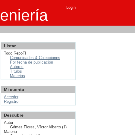
Login
eniería
Listar
Todo RepoFI
Comunidades & Colecciones
Por fecha de publicación
Autores
Títulos
Materias
Mi cuenta
Acceder
Registro
Descubre
Autor
Gómez Flores, Víctor Alberto (1)
Materia