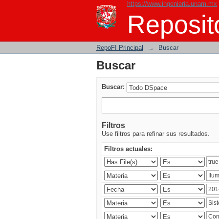
https://www.ingenieria.unam.mx
Buscar
Reposito
RepoFI Principal
→
Buscar
Buscar
Buscar:
Filtros
Use filtros para refinar sus resultados.
Filtros actuales: