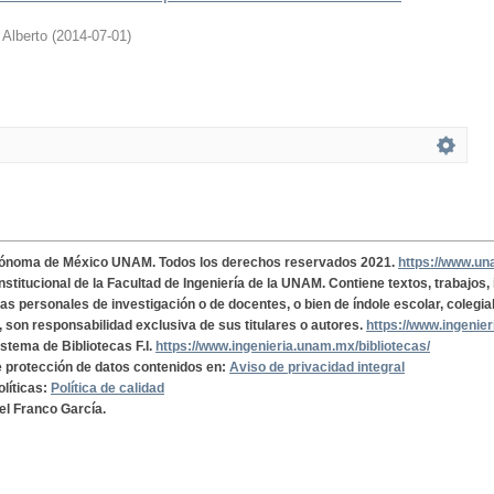
 Alberto
(
2014-07-01
)
tónoma de México UNAM. Todos los derechos reservados 2021.
https://www.u
institucional de la Facultad de Ingeniería de la UNAM. Contiene textos, trabajos
cas personales de investigación o de docentes, o bien de índole escolar, colegia
, son responsabilidad exclusiva de sus titulares o autores.
https://www.ingenie
istema de Bibliotecas F.I.
https://www.ingenieria.unam.mx/bibliotecas/
de protección de datos contenidos en:
Aviso de privacidad integral
olíticas:
Política de calidad
el Franco García.