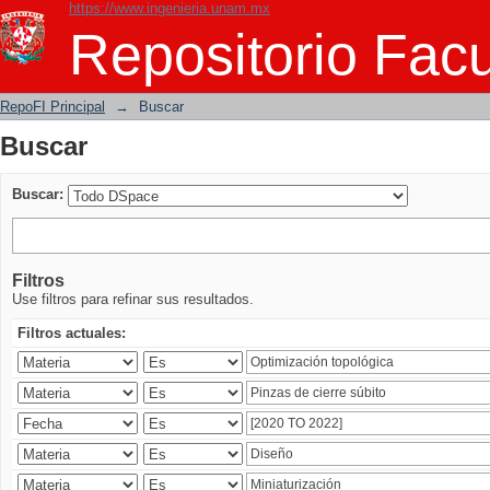
https://www.ingenieria.unam.mx
Buscar
Repositorio Facu
RepoFI Principal
→
Buscar
Buscar
Buscar:
Filtros
Use filtros para refinar sus resultados.
Filtros actuales: