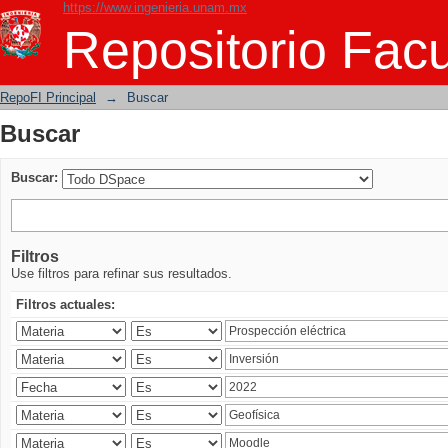
https://www.ingenieria.unam.mx
Buscar
Repositorio Facu
RepoFI Principal
→
Buscar
Buscar
Buscar:
Filtros
Use filtros para refinar sus resultados.
Filtros actuales: