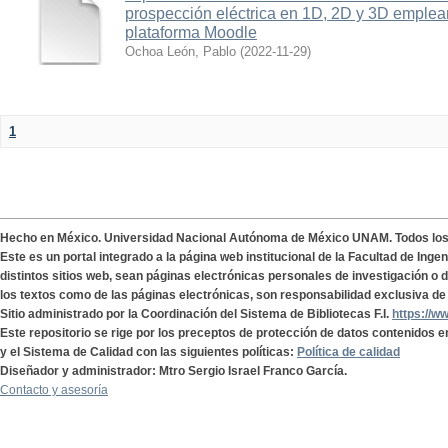
prospección eléctrica en 1D, 2D y 3D emplean
plataforma Moodle
Ochoa León, Pablo
(
2022-11-29
)
1
Hecho en México. Universidad Nacional Autónoma de México UNAM. Todos lo
Este es un portal integrado a la página web institucional de la Facultad de Ing
distintos sitios web, sean páginas electrónicas personales de investigación o de
los textos como de las páginas electrónicas, son responsabilidad exclusiva de 
Sitio administrado por la Coordinación del Sistema de Bibliotecas F.I.
https://w
Este repositorio se rige por los preceptos de protección de datos contenidos e
y el Sistema de Calidad con las siguientes políticas:
Política de calidad
Diseñador y administrador: Mtro Sergio Israel Franco García.
Contacto y asesoría