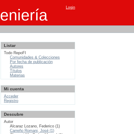
Login
eniería
Listar
Todo RepoFI
Comunidades & Colecciones
Por fecha de publicación
Autores
Títulos
Materias
Mi cuenta
Acceder
Registro
Descubre
Autor
Alcaraz Lozano, Federico (1)
Carreño Romani, José (1)