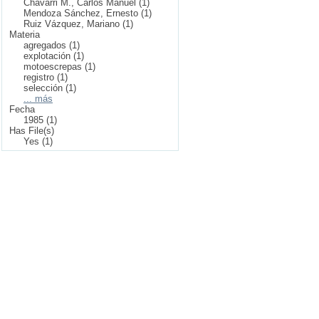
Chavarri M., Carlos Manuel (1)
Mendoza Sánchez, Ernesto (1)
Ruiz Vázquez, Mariano (1)
Materia
agregados (1)
explotación (1)
motoescrepas (1)
registro (1)
selección (1)
... más
Fecha
1985 (1)
Has File(s)
Yes (1)