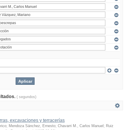
ultados.
( segundos)
rras, excavaciones y terracerías
rico
;
Mendoza Sánchez, Ernesto
;
Chavarri M., Carlos Manuel
;
Ruiz