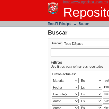
https://www.ingenieria.unam.mx
Buscar
Reposito
RepoFI Principal
→
Buscar
Buscar
Buscar:
Filtros
Use filtros para refinar sus resultados.
Filtros actuales: