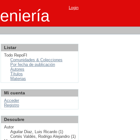
Login
eniería
Listar
Todo RepoFI
Comunidades & Colecciones
Por fecha de publicación
Autores
Títulos
Materias
Mi cuenta
Acceder
Registro
Descubre
Autor
Aguilar Diaz, Luis Ricardo (1)
Cortés Valdés, Rodrigo Alejandro (1)