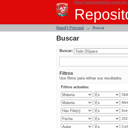
https://www.ingenieria.unam.mx
Buscar
Reposito
RepoFI Principal
→
Buscar
Buscar
Buscar:
Filtros
Use filtros para refinar sus resultados.
Filtros actuales: