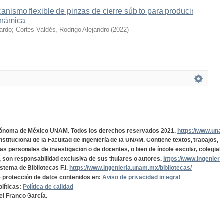
nismo flexible de pinzas de cierre súbito para producir
inámica
cardo
;
Cortés Valdés, Rodrigo Alejandro
(
2022
)
tónoma de México UNAM. Todos los derechos reservados 2021.
https://www.u
institucional de la Facultad de Ingeniería de la UNAM. Contiene textos, trabajos
cas personales de investigación o de docentes, o bien de índole escolar, colegia
, son responsabilidad exclusiva de sus titulares o autores.
https://www.ingenie
istema de Bibliotecas F.I.
https://www.ingenieria.unam.mx/bibliotecas/
de protección de datos contenidos en:
Aviso de privacidad integral
olíticas:
Política de calidad
el Franco García.