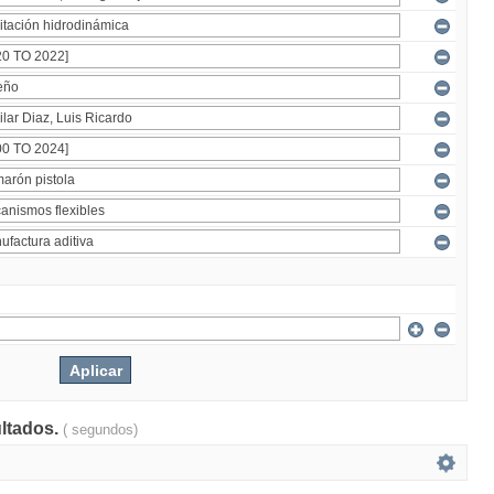
ultados.
( segundos)