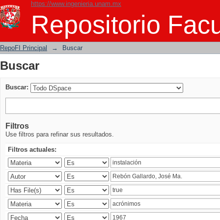
https://www.ingenieria.unam.mx
Buscar
Repositorio Facu
RepoFI Principal
→
Buscar
Buscar
Buscar:
Filtros
Use filtros para refinar sus resultados.
Filtros actuales: