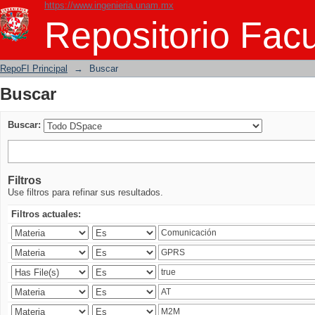
https://www.ingenieria.unam.mx
Buscar
Repositorio Facu
RepoFI Principal
→
Buscar
Buscar
Buscar:
Filtros
Use filtros para refinar sus resultados.
Filtros actuales: