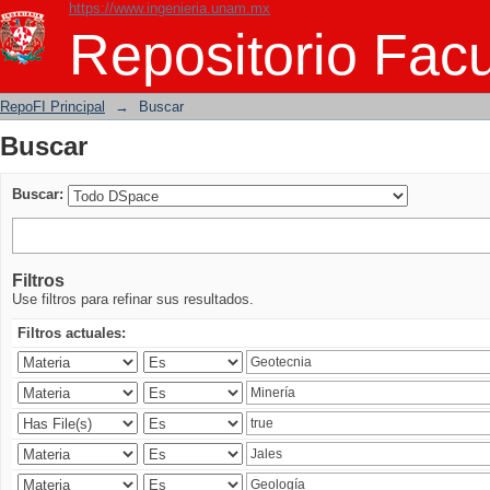
https://www.ingenieria.unam.mx
Buscar
Repositorio Facu
RepoFI Principal
→
Buscar
Buscar
Buscar:
Filtros
Use filtros para refinar sus resultados.
Filtros actuales: