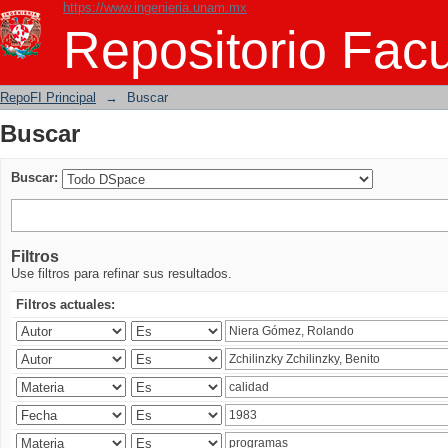
https://www.ingenieria.unam.mx
Buscar
Repositorio Facu
RepoFI Principal
→
Buscar
Buscar
Buscar:
Filtros
Use filtros para refinar sus resultados.
Filtros actuales: