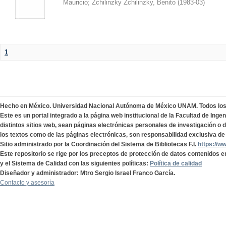
Mauricio
;
Zchilinzky Zchilinzky, Benito
(
1983-03
)
1
Hecho en México. Universidad Nacional Autónoma de México UNAM. Todos lo
Este es un portal integrado a la página web institucional de la Facultad de Ing
distintos sitios web, sean páginas electrónicas personales de investigación o de
los textos como de las páginas electrónicas, son responsabilidad exclusiva de 
Sitio administrado por la Coordinación del Sistema de Bibliotecas F.I.
https://w
Este repositorio se rige por los preceptos de protección de datos contenidos e
y el Sistema de Calidad con las siguientes políticas:
Política de calidad
Diseñador y administrador: Mtro Sergio Israel Franco García.
Contacto y asesoría