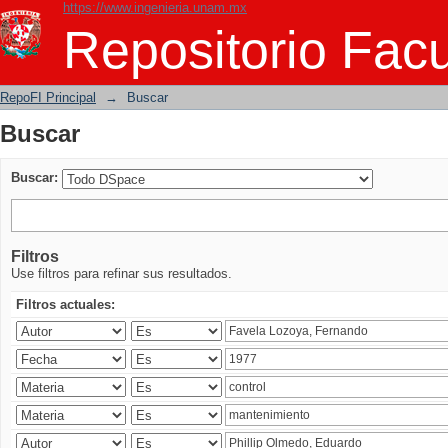
https://www.ingenieria.unam.mx
Buscar
Repositorio Facu
RepoFI Principal
→
Buscar
Buscar
Buscar:
Filtros
Use filtros para refinar sus resultados.
Filtros actuales: