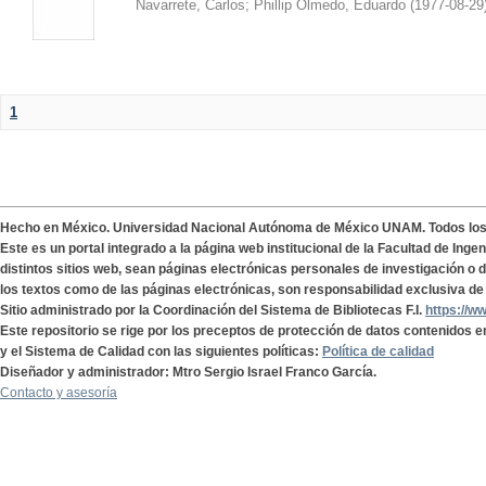
Navarrete, Carlos
;
Phillip Olmedo, Eduardo
(
1977-08-29
1
Hecho en México. Universidad Nacional Autónoma de México UNAM. Todos lo
Este es un portal integrado a la página web institucional de la Facultad de Ing
distintos sitios web, sean páginas electrónicas personales de investigación o de
los textos como de las páginas electrónicas, son responsabilidad exclusiva de 
Sitio administrado por la Coordinación del Sistema de Bibliotecas F.I.
https://w
Este repositorio se rige por los preceptos de protección de datos contenidos e
y el Sistema de Calidad con las siguientes políticas:
Política de calidad
Diseñador y administrador: Mtro Sergio Israel Franco García.
Contacto y asesoría