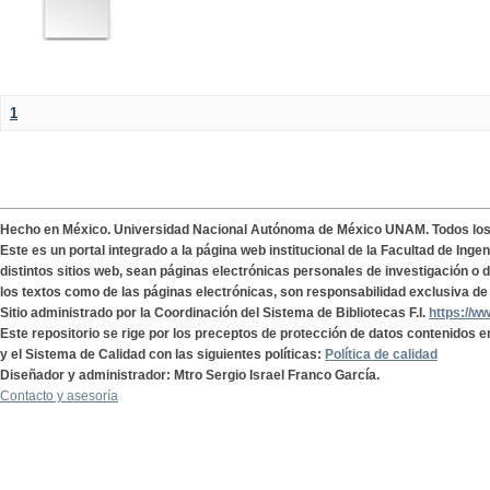
1
Hecho en México. Universidad Nacional Autónoma de México UNAM. Todos lo
Este es un portal integrado a la página web institucional de la Facultad de Ing
distintos sitios web, sean páginas electrónicas personales de investigación o de
los textos como de las páginas electrónicas, son responsabilidad exclusiva de 
Sitio administrado por la Coordinación del Sistema de Bibliotecas F.I.
https://w
Este repositorio se rige por los preceptos de protección de datos contenidos e
y el Sistema de Calidad con las siguientes políticas:
Política de calidad
Diseñador y administrador: Mtro Sergio Israel Franco García.
Contacto y asesoría