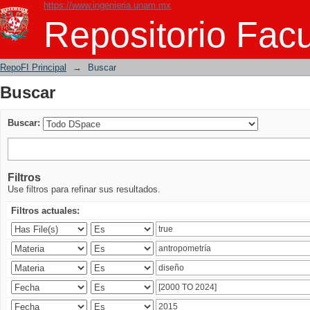
https://www.ingenieria.unam.mx
Buscar
Repositorio Facu
RepoFI Principal
→
Buscar
Buscar
Buscar:
Filtros
Use filtros para refinar sus resultados.
Filtros actuales: