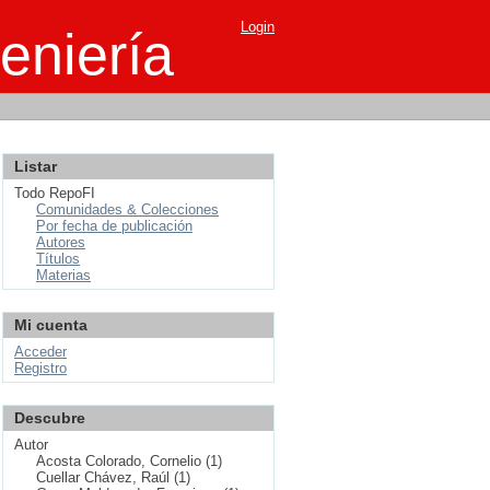
Login
eniería
Listar
Todo RepoFI
Comunidades & Colecciones
Por fecha de publicación
Autores
Títulos
Materias
Mi cuenta
Acceder
Registro
Descubre
Autor
Acosta Colorado, Cornelio (1)
Cuellar Chávez, Raúl (1)