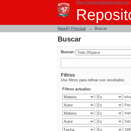
https://www.ingenieria.unam.mx
Buscar
Reposito
RepoFI Principal
→
Buscar
Buscar
Buscar:
Filtros
Use filtros para refinar sus resultados.
Filtros actuales: