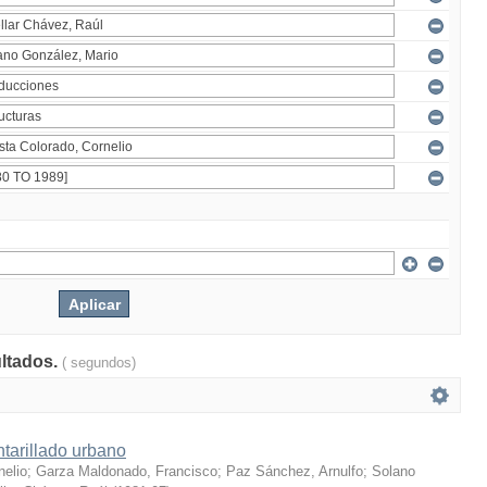
ultados.
( segundos)
tarillado urbano
nelio
;
Garza Maldonado, Francisco
;
Paz Sánchez, Arnulfo
;
Solano