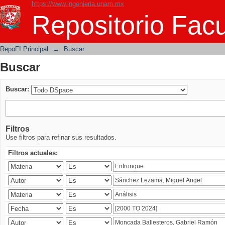
https://www.ingenieria.unam.mx
Buscar
Repositorio Facu
RepoFI Principal
→
Buscar
Buscar
Buscar:
Filtros
Use filtros para refinar sus resultados.
Filtros actuales: