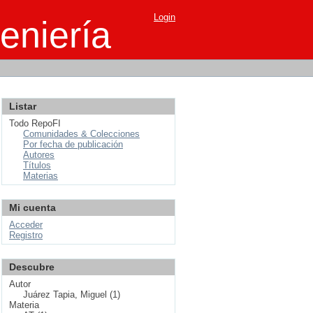
Login
eniería
Listar
Todo RepoFI
Comunidades & Colecciones
Por fecha de publicación
Autores
Títulos
Materias
Mi cuenta
Acceder
Registro
Descubre
Autor
Juárez Tapia, Miguel (1)
Materia