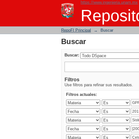
https://www.ingenieria.unam.mx
Buscar
Reposito
RepoFI Principal
→
Buscar
Buscar
Buscar:
Filtros
Use filtros para refinar sus resultados.
Filtros actuales: