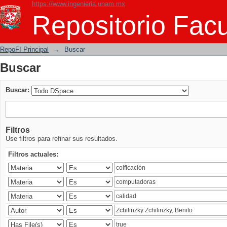
https://www.ingenieria.unam.mx
Buscar
Repositorio Facu
RepoFI Principal
→
Buscar
Buscar
Buscar:
Filtros
Use filtros para refinar sus resultados.
Filtros actuales: