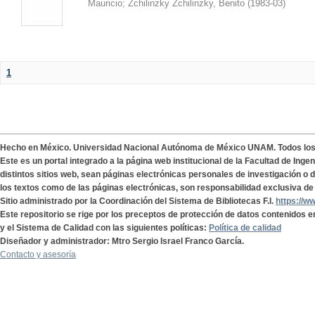
Mauricio
;
Zchilinzky Zchilinzky, Benito
(
1983-03
)
1
Hecho en México. Universidad Nacional Autónoma de México UNAM. Todos lo
Este es un portal integrado a la página web institucional de la Facultad de Ing
distintos sitios web, sean páginas electrónicas personales de investigación o de
los textos como de las páginas electrónicas, son responsabilidad exclusiva de 
Sitio administrado por la Coordinación del Sistema de Bibliotecas F.I.
https://w
Este repositorio se rige por los preceptos de protección de datos contenidos e
y el Sistema de Calidad con las siguientes políticas:
Política de calidad
Diseñador y administrador: Mtro Sergio Israel Franco García.
Contacto y asesoría