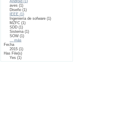
Android (1)
aves (1)
Diseño (1)
IEEE (1)
Ingeniería de sofware (1)
MZFC (1)
SDD (1)
Sistema (1)
SOW (1)
... más
Fecha
2015 (1)
Has File(s)
Yes (1)