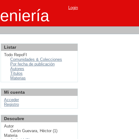
Login
eniería
Listar
Todo RepoFI
Comunidades & Colecciones
Por fecha de publicación
Autores
Títulos
Materias
Mi cuenta
Acceder
Registro
Descubre
Autor
Cerón Guevara, Héctor (1)
Materia