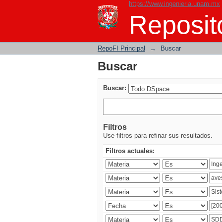
https://www.ingenieria.unam.mx
Buscar
Reposito
RepoFI Principal
→
Buscar
Buscar
Buscar:
Filtros
Use filtros para refinar sus resultados.
Filtros actuales: