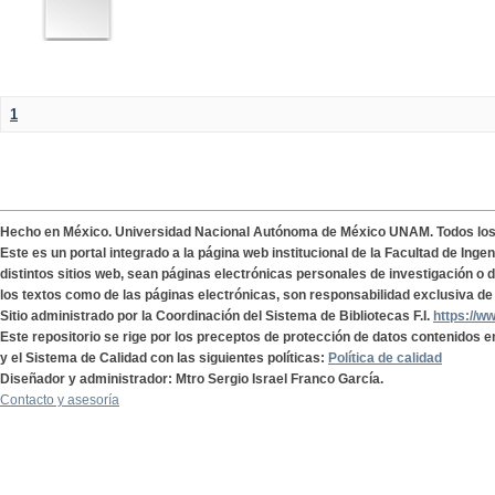
1
Hecho en México. Universidad Nacional Autónoma de México UNAM. Todos lo
Este es un portal integrado a la página web institucional de la Facultad de Ing
distintos sitios web, sean páginas electrónicas personales de investigación o de
los textos como de las páginas electrónicas, son responsabilidad exclusiva de 
Sitio administrado por la Coordinación del Sistema de Bibliotecas F.I.
https://w
Este repositorio se rige por los preceptos de protección de datos contenidos e
y el Sistema de Calidad con las siguientes políticas:
Política de calidad
Diseñador y administrador: Mtro Sergio Israel Franco García.
Contacto y asesoría