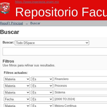
https://www.ingenieria.unam.mx
Buscar
Repositorio Facu
RepoFI Principal
→
Buscar
Buscar
Buscar:
Filtros
Use filtros para refinar sus resultados.
Filtros actuales: