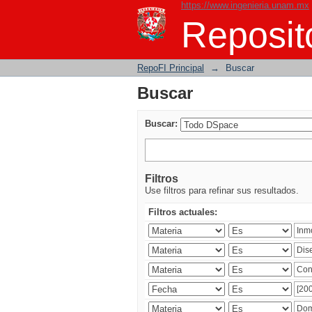
https://www.ingenieria.unam.mx
Buscar
Reposito
RepoFI Principal
→
Buscar
Buscar
Buscar:
Filtros
Use filtros para refinar sus resultados.
Filtros actuales: