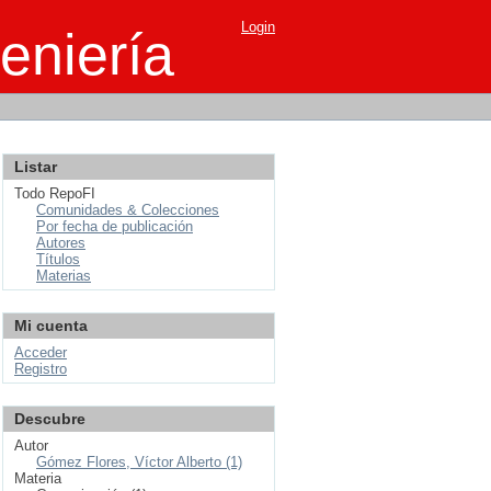
Login
eniería
Listar
Todo RepoFI
Comunidades & Colecciones
Por fecha de publicación
Autores
Títulos
Materias
Mi cuenta
Acceder
Registro
Descubre
Autor
Gómez Flores, Víctor Alberto (1)
Materia