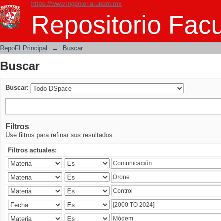
https://www.ingenieria.unam.mx
Buscar
Repositorio Facu
RepoFI Principal
→
Buscar
Buscar
Buscar:
Filtros
Use filtros para refinar sus resultados.
Filtros actuales: