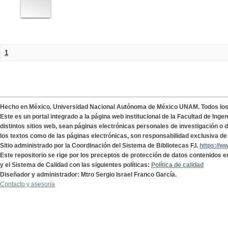
1
Hecho en México. Universidad Nacional Autónoma de México UNAM. Todos lo
Este es un portal integrado a la página web institucional de la Facultad de Ing
distintos sitios web, sean páginas electrónicas personales de investigación o de
los textos como de las páginas electrónicas, son responsabilidad exclusiva de 
Sitio administrado por la Coordinación del Sistema de Bibliotecas F.I.
https://w
Este repositorio se rige por los preceptos de protección de datos contenidos e
y el Sistema de Calidad con las siguientes políticas:
Política de calidad
Diseñador y administrador: Mtro Sergio Israel Franco García.
Contacto y asesoría