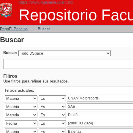
https://www.ingenieria.unam.mx
Buscar
Repositorio Facu
RepoFI Principal
→
Buscar
Buscar
Buscar:
Filtros
Use filtros para refinar sus resultados.
Filtros actuales: