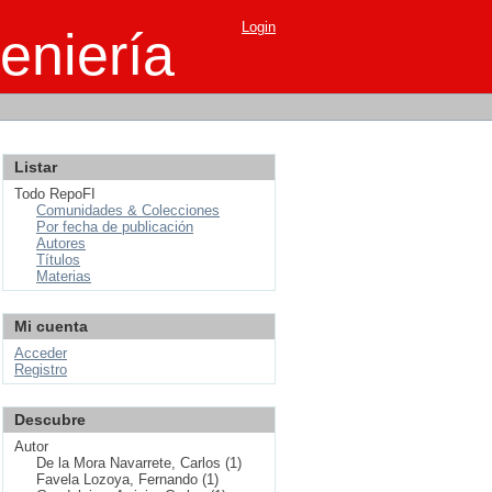
Login
eniería
Listar
Todo RepoFI
Comunidades & Colecciones
Por fecha de publicación
Autores
Títulos
Materias
Mi cuenta
Acceder
Registro
Descubre
Autor
De la Mora Navarrete, Carlos (1)
Favela Lozoya, Fernando (1)