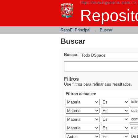
https://www.ingenieria.unam.mx
Buscar
Reposito
RepoFI Principal
→
Buscar
Buscar
Buscar:
Filtros
Use filtros para refinar sus resultados.
Filtros actuales: