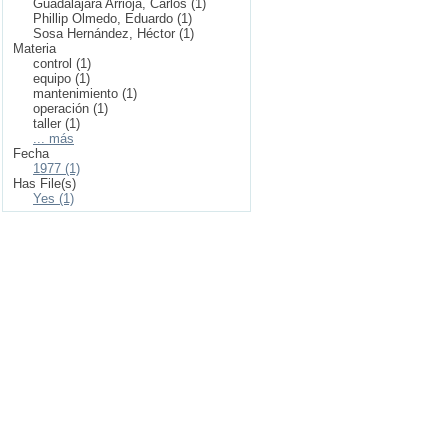
Guadalajara Arrioja, Carlos (1)
Phillip Olmedo, Eduardo (1)
Sosa Hernández, Héctor (1)
Materia
control (1)
equipo (1)
mantenimiento (1)
operación (1)
taller (1)
... más
Fecha
1977 (1)
Has File(s)
Yes (1)