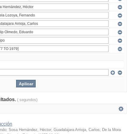
ultados.
( segundos)
ucción
ando
;
Sosa Hernández, Héctor
;
Guadalajara Arrioja, Carlos
;
De la Mora