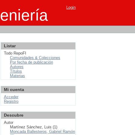
Login
eniería
Listar
Todo RepoFI
Comunidades & Colecciones
Por fecha de publicación
Autores
Títulos
Materias
Mi cuenta
Acceder
Registro
Descubre
Autor
Martínez Sánchez, Luis (1)
Moncada Ballesteros, Gabriel Ramón