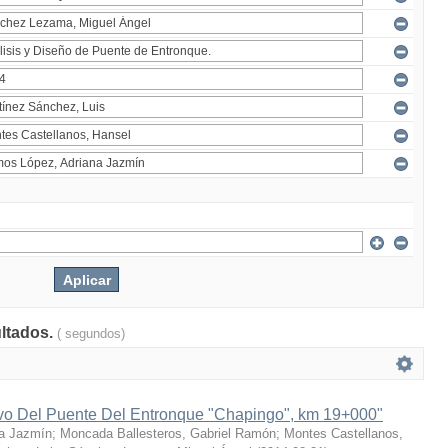
ultados.
( segundos)
ivo Del Puente Del Entronque "Chapingo", km 19+000"
a Jazmín
;
Moncada Ballesteros, Gabriel Ramón
;
Montes Castellanos,