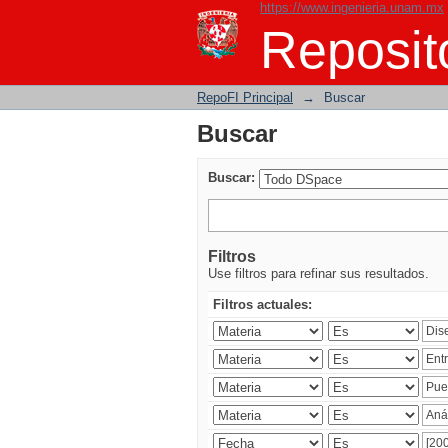
https://www.ingenieria.unam.mx
Buscar
Reposito
RepoFI Principal
→
Buscar
Buscar
Buscar:
Filtros
Use filtros para refinar sus resultados.
Filtros actuales: